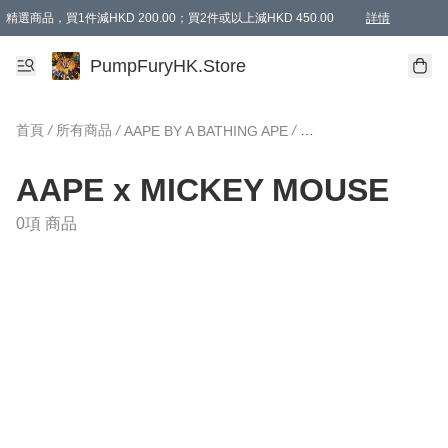
精選商品，買1件減HKD 200.00；買2件或以上減HKD 450.00
詳情
AAPE商品,會員專享9折或以上（按會員等級）AAPE products, members can enjoy 10% off
精選商品，任選買2件或以上減HKD 100.00
購物滿 HKD 800.00即享免運費優惠！（適用於 特定的送貨方式 )
詳情
PumpFuryHK.Store
首頁
/
所有商品
/
/
AAPE BY A BATHING APE
AAPE x MICKEY MOUSE
0項 商品