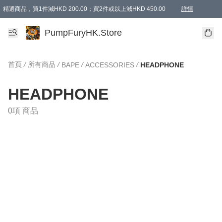
精選商品，買1件減HKD 200.00；買2件或以上減HKD 450.00
詳情
AAPE商品,會員專享9折或以上（按會員等級）AAPE products, members can enjoy 10% off
精選商品，任選買2件或以上減HKD 100.00
購物滿 HKD 800.00即享免運費優惠！（適用於 特定的送貨方式 )
詳情
PumpFuryHK.Store
首頁
/
所有商品
/
/
/
BAPE
ACCESSORIES
HEADPHONE
HEADPHONE
0項 商品