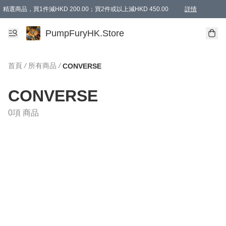
精選商品，買1件減HKD 200.00；買2件或以上減HKD 450.00
詳情
AAPE商品,會員專享9折或以上（按會員等級）AAPE products, members can enjoy 10% off
精選商品，任選買2件或以上減HKD 100.00
購物滿 HKD 800.00即享免運費優惠！（適用於 特定的送貨方式 )
詳情
PumpFuryHK.Store
首頁
/
所有商品
/
CONVERSE
CONVERSE
0項 商品