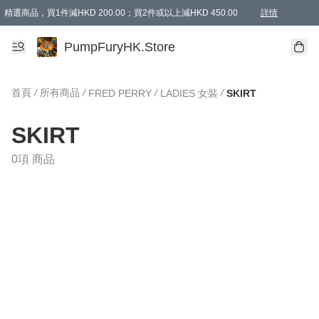
精選商品，買1件減HKD 200.00；買2件或以上減HKD 450.00
詳情
AAPE商品,會員專享9折或以上（按會員等級）AAPE products, members can enjoy 10% off
精選商品，任選買2件或以上減HKD 100.00
購物滿 HKD 800.00即享免運費優惠！（適用於 特定的送貨方式 )
詳情
PumpFuryHK.Store
首頁
/
所有商品
/
/
/
FRED PERRY
LADIES 女裝
SKIRT
SKIRT
0項 商品