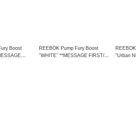
ury Boost
REEBOK Pump Fury Boost
REEBOK 
**MESSAGE
"WHITE" **MESSAGE FIRST/先
"Urban Ni
* (FU9239)
查詢貨存** (FU9238)
**MESS
** (G5766