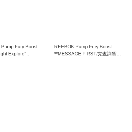
Pump Fury Boost
REEBOK Pump Fury Boost
ght Explore"
**MESSAGE FIRST/先查詢貨存
AGE FIRST/先查詢貨存
** (FW5305)
2)