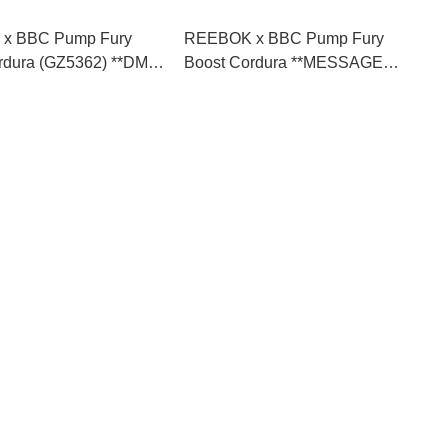
x BBC Pump Fury
REEBOK x BBC Pump Fury
rdura (GZ5362) **DM
Boost Cordura **MESSAGE
先查詢貨存**
FIRST/先查詢貨存** (GZ5363)