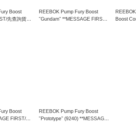
ury Boost
REEBOK Pump Fury Boost
REEBOK 
IRST/先查詢貨存
"Gundam" **MESSAGE FIRST/
Boost Co
先查詢貨存** (FY8776)
FIRST/
ury Boost
REEBOK Pump Fury Boost
SSAGE FIRST/先
"Prototype" (9240) **MESSAGE
59)
FIRST/先查詢貨存**