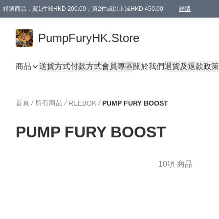
精選商品，買1件減HKD 200.00；買2件或以上減HKD 450.00
詳情
AAPE商品,會員專享9折或以上（按會員等級）AAPE products, members can enjoy 10% off
精選商品，任選買2件或以上減HKD 100.00
購物滿 HKD 800.00即享免運費優惠！（適用於 特定的送貨方式 )
詳情
PumpFuryHK.Store
商品
送貨方式
付款方式
會員專區
關於我們
退貨及退款政策
首頁
/
所有商品
/
/
REEBOK
PUMP FURY BOOST
PUMP FURY BOOST
10項 商品