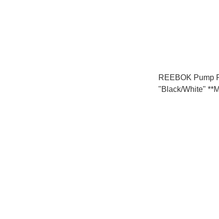
REEBOK Pump F
"Black/White" 
FIRST/先查詢貨存*