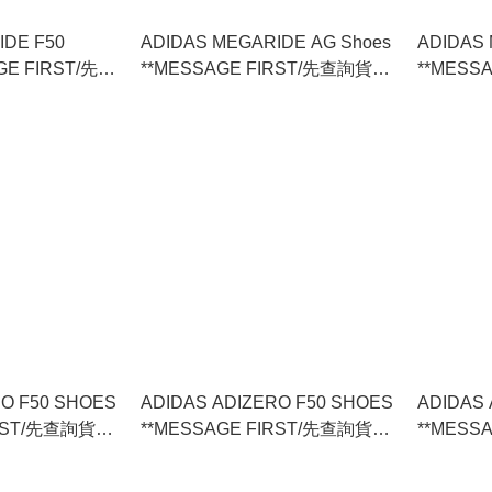
IDE F50
ADIDAS MEGARIDE AG Shoes
ADIDAS 
AGE FIRST/先查
**MESSAGE FIRST/先查詢貨存
**MESS
)
** (KI6716)
** (KJ796
RO F50 SHOES
ADIDAS ADIZERO F50 SHOES
ADIDAS 
IRST/先查詢貨存
**MESSAGE FIRST/先查詢貨存
**MESS
** (JQ1803)
** (KI169