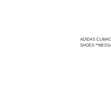
ADIDAS CLIMA
SHOES **MESS
查詢貨存** (KJ89