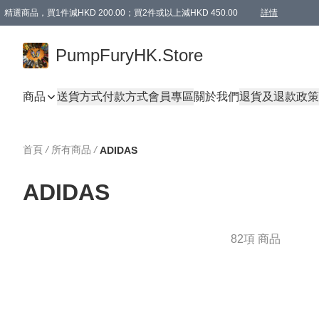
精選商品，買1件減HKD 200.00；買2件或以上減HKD 450.00
詳情
AAPE商品,會員專享9折或以上（按會員等級）AAPE products, members can enjoy 10% off
精選商品，任選買2件或以上減HKD 100.00
購物滿 HKD 800.00即享免運費優惠！（適用於 特定的送貨方式 )
詳情
PumpFuryHK.Store
商品
送貨方式
付款方式
會員專區
關於我們
退貨及退款政策
首頁
/
所有商品
/
ADIDAS
ADIDAS
82項 商品