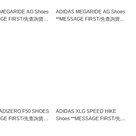
MEGARIDE AG Shoes
ADIDAS MEGARIDE AG Shoes
AGE FIRST/先查詢貨存
**MESSAGE FIRST/先查詢貨存
4)
** (KI6720)
ADIZERO F50 SHOES
ADIDAS XLG SPEED HIKE
AGE FIRST/先查詢貨存
Shoes **MESSAGE FIRST/先查
8)
詢貨存** (KK1917)