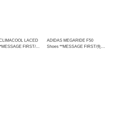
 CLIMACOOL LACED
ADIDAS MEGARIDE F50
**MESSAGE FIRST/先
Shoes **MESSAGE FIRST/先查
(KJ8970)
詢貨存** (KI3647)