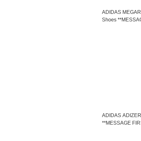
ADIDAS MEGAR
Shoes **MESS
詢貨存** (KI3646
ADIDAS ADIZE
**MESSAGE F
** (IH7072)