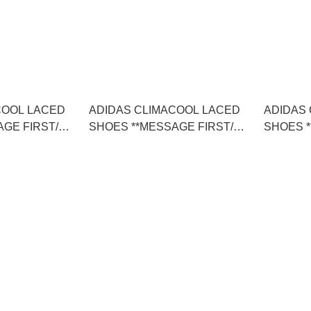
COOL LACED
ADIDAS CLIMACOOL LACED
ADIDAS
AGE FIRST/先
SHOES **MESSAGE FIRST/先
SHOES 
67)
查詢貨存** (KJ8969)
查詢貨存** 