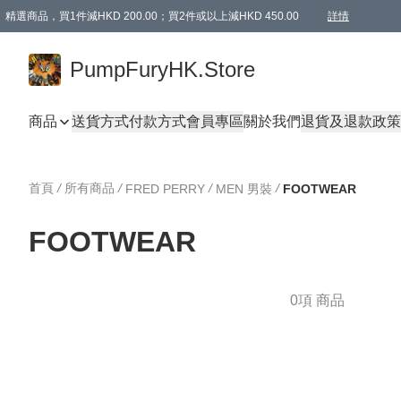
精選商品，買1件減HKD 200.00；買2件或以上減HKD 450.00
詳情
AAPE商品,會員專享9折或以上（按會員等級）AAPE products, members can enjoy 10% off
精選商品，任選買2件或以上減HKD 100.00
購物滿 HKD 800.00即享免運費優惠！（適用於 特定的送貨方式 )
詳情
PumpFuryHK.Store
商品
送貨方式
付款方式
會員專區
關於我們
退貨及退款政策
首頁
/
所有商品
/
/
/
FRED PERRY
MEN 男裝
FOOTWEAR
FOOTWEAR
0項 商品