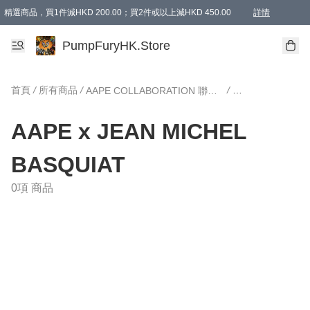
精選商品，買1件減HKD 200.00；買2件或以上減HKD 450.00
詳情
AAPE商品,會員專享9折或以上（按會員等級）AAPE products, members can enjoy 10% off
精選商品，任選買2件或以上減HKD 100.00
購物滿 HKD 800.00即享免運費優惠！（適用於 特定的送貨方式 )
詳情
PumpFuryHK.Store
首頁
/
所有商品
/
/
AAPE COLLABORATION 聯名系列
AAPE x JEAN MICHEL
BASQUIAT
0項 商品