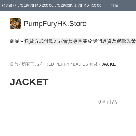
精選商品，買1件減HKD 200.00；買2件或以上減HKD 450.00
詳情
AAPE商品,會員專享9折或以上（按會員等級）AAPE products, members can enjoy 10% off
精選商品，任選買2件或以上減HKD 100.00
購物滿 HKD 800.00即享免運費優惠！（適用於 特定的送貨方式 )
詳情
PumpFuryHK.Store
商品
送貨方式
付款方式
會員專區
關於我們
退貨及退款政策
首頁
/
所有商品
/
/
/
FRED PERRY
LADIES 女裝
JACKET
JACKET
0項 商品