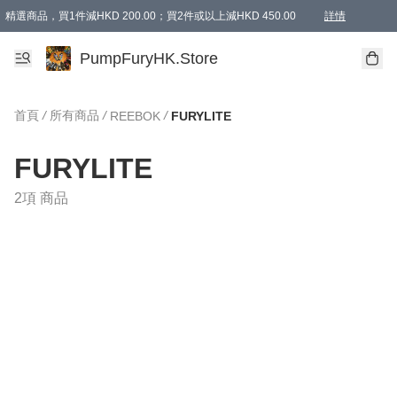
精選商品，買1件減HKD 200.00；買2件或以上減HKD 450.00
詳情
AAPE商品,會員專享9折或以上（按會員等級）AAPE products, members can enjoy 10% off
精選商品，任選買2件或以上減HKD 100.00
購物滿 HKD 800.00即享免運費優惠！（適用於 特定的送貨方式 )
詳情
PumpFuryHK.Store
首頁
/
所有商品
/
/
REEBOK
FURYLITE
FURYLITE
2項 商品