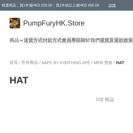
精選商品，買1件減HKD 200.00；買2件或以上減HKD 450.00
詳情
AAPE商品,會員專享9折或以上（按會員等級）AAPE products, members can enjoy 10% off
精選商品，任選買2件或以上減HKD 100.00
購物滿 HKD 800.00即享免運費優惠！（適用於 特定的送貨方式 )
詳情
PumpFuryHK.Store
商品
送貨方式
付款方式
會員專區
關於我們
退貨及退款政策
首頁
/
所有商品
/
/
/
AAPE BY A BATHING APE
MEN 男裝
HAT
HAT
0項 商品