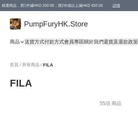
精選商品，買1件減HKD 200.00；買2件或以上減HKD 450.00
詳情
AAPE商品,會員專享9折或以上（按會員等級）AAPE products, members can enjoy 10% off
精選商品，任選買2件或以上減HKD 100.00
購物滿 HKD 800.00即享免運費優惠！（適用於 特定的送貨方式 )
詳情
PumpFuryHK.Store
商品
送貨方式
付款方式
會員專區
關於我們
退貨及退款政策
首頁
/
所有商品
/
FILA
FILA
55項 商品