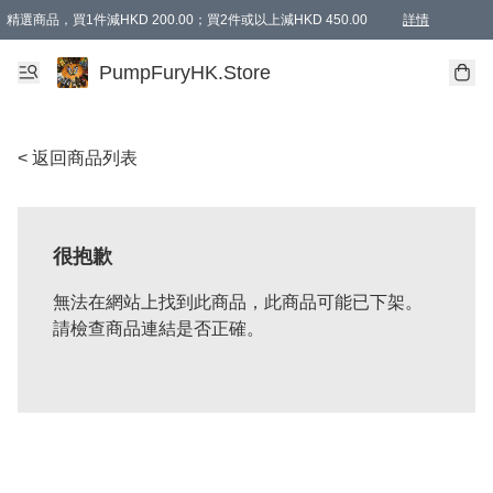
精選商品，買1件減HKD 200.00；買2件或以上減HKD 450.00
詳情
AAPE商品,會員專享9折或以上（按會員等級）AAPE products, members can enjoy 10% off
精選商品，任選買2件或以上減HKD 100.00
購物滿 HKD 800.00即享免運費優惠！（適用於 特定的送貨方式 )
詳情
PumpFuryHK.Store
< 返回商品列表
很抱歉
無法在網站上找到此商品，此商品可能已下架。
請檢查商品連結是否正確。