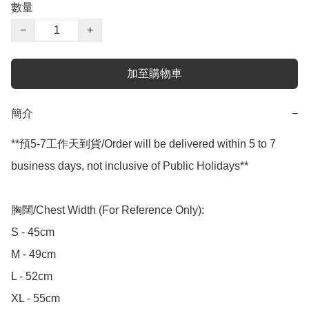
數量
−
+
加至購物車
簡介
−
**預5-7工作天到貨/Order will be delivered within 5 to 7 
business days, not inclusive of Public Holidays**

胸闊/Chest Width (For Reference Only):

S - 45cm

M - 49cm

L - 52cm

XL - 55cm
