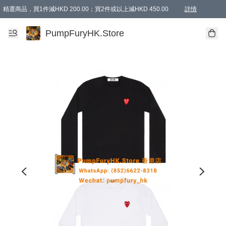
精選商品，買1件減HKD 200.00；買2件或以上減HKD 450.00
詳情
AAPE商品,會員專享9折或以上（按會員等級）AAPE products, members can enjoy 10% off
精選商品，任選買2件或以上減HKD 100.00
購物滿 HKD 800.00即享免運費優惠！（適用於 特定的送貨方式 )
詳情
PumpFuryHK.Store