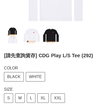
[請先查詢貨存] CDG Play L/S Tee (292)
COLOR
BLACK
WHITE
SIZE
S
M
L
XL
XXL