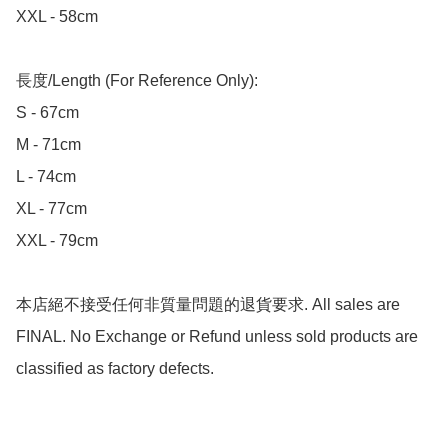
XXL - 58cm

長度/Length (For Reference Only):

S - 67cm

M - 71cm

L - 74cm

XL - 77cm

XXL - 79cm

本店絕不接受任何非質量問題的退貨要求. All sales are 
FINAL. No Exchange or Refund unless sold products are 
classified as factory defects.