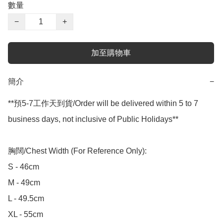
數量
−
+
加至購物車
簡介
−
**預5-7工作天到貨/Order will be delivered within 5 to 7 
business days, not inclusive of Public Holidays**

胸闊/Chest Width (For Reference Only):

S - 46cm

M - 49cm

L - 49.5cm

XL - 55cm
