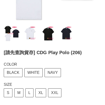
[請先查詢貨存] CDG Play Polo (206)
COLOR
BLACK
WHITE
NAVY
SIZE
S
M
L
XL
XXL