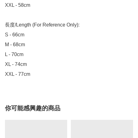
XXL - 58cm

長度/Length (For Reference Only):

S - 66cm

M - 68cm

L - 70cm

XL - 74cm

XXL - 77cm
你可能感興趣的商品