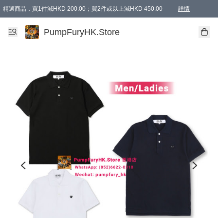
精選商品，買1件減HKD 200.00；買2件或以上減HKD 450.00
詳情
AAPE商品,會員專享9折或以上（按會員等級）AAPE products, members can enjoy 10% off
精選商品，任選買2件或以上減HKD 100.00
購物滿 HKD 800.00即享免運費優惠！（適用於 特定的送貨方式 )
詳情
PumpFuryHK.Store