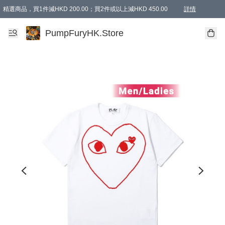
精選商品，買1件減HKD 200.00；買2件或以上減HKD 450.00
詳情
AAPE商品,會員專享9折或以上（按會員等級）AAPE products, members can enjoy 10% off
精選商品，任選買2件或以上減HKD 100.00
購物滿 HKD 800.00即享免運費優惠！（適用於 特定的送貨方式 )
詳情
PumpFuryHK.Store