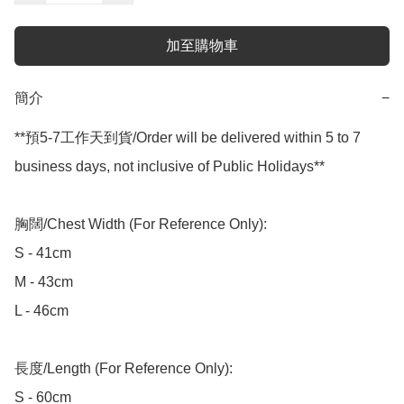
加至購物車
簡介
−
**預5-7工作天到貨/Order will be delivered within 5 to 7 
business days, not inclusive of Public Holidays**

胸闊/Chest Width (For Reference Only):

S - 41cm

M - 43cm

L - 46cm

長度/Length (For Reference Only):

S - 60cm
