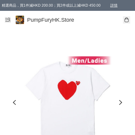
精選商品，買1件減HKD 200.00；買2件或以上減HKD 450.00
詳情
AAPE商品,會員專享9折或以上（按會員等級）AAPE products, members can enjoy 10% off
精選商品，任選買2件或以上減HKD 100.00
購物滿 HKD 800.00即享免運費優惠！（適用於 特定的送貨方式 )
詳情
PumpFuryHK.Store