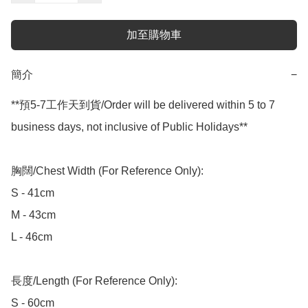
加至購物車
簡介
−
**預5-7工作天到貨/Order will be delivered within 5 to 7 
business days, not inclusive of Public Holidays**

胸闊/Chest Width (For Reference Only):

S - 41cm

M - 43cm

L - 46cm

長度/Length (For Reference Only):

S - 60cm
