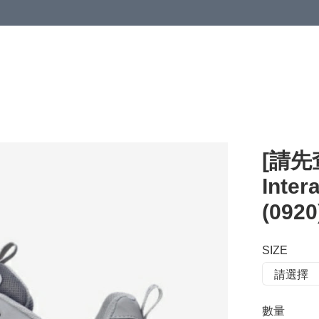
 or more (based on membership level)
詳情
[請先
Inte
(0920
SIZE
數量