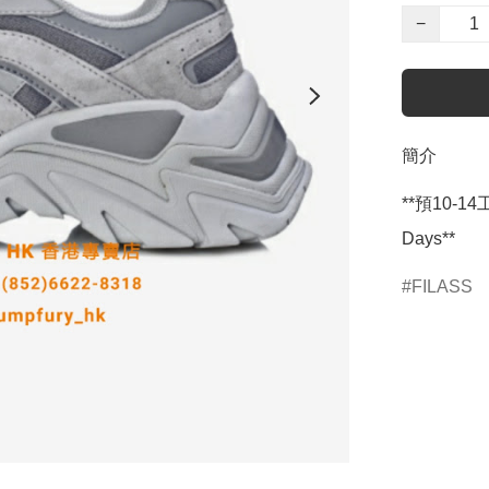
−
簡介
**預10-14工
Days**
FILASS