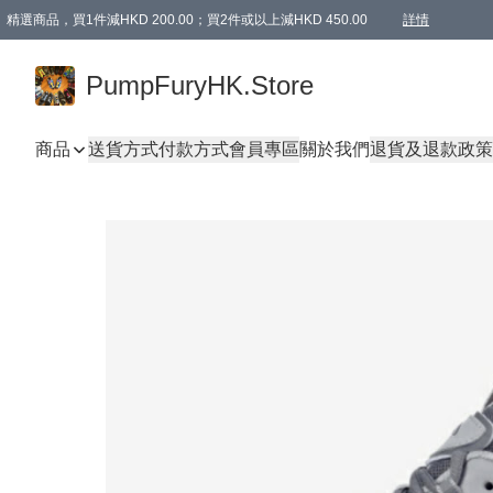
精選商品，買1件減HKD 200.00；買2件或以上減HKD 450.00
詳情
AAPE商品,會員專享9折或以上（按會員等級）AAPE products, members can enjoy 10% off
精選商品，任選買2件或以上減HKD 100.00
購物滿 HKD 800.00即享免運費優惠！（適用於 特定的送貨方式 )
詳情
PumpFuryHK.Store
商品
送貨方式
付款方式
會員專區
關於我們
退貨及退款政策