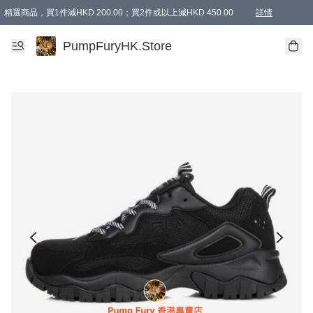
精選商品，買1件減HKD 200.00；買2件或以上減HKD 450.00
詳情
AAPE商品,會員專享9折或以上（按會員等級）AAPE products, members can enjoy 10% off
精選商品，任選買2件或以上減HKD 100.00
購物滿 HKD 800.00即享免運費優惠！（適用於 特定的送貨方式 )
詳情
PumpFuryHK.Store