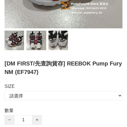
[DM FIRST/先查詢貨存] REEBOK Pump Fury
NM (EF7947)
SIZE
數量
−
+