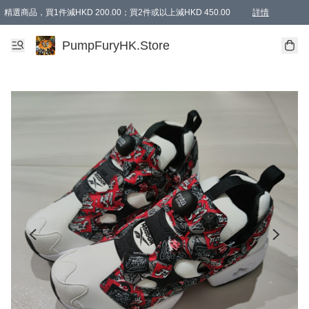
精選商品，買1件減HKD 200.00；買2件或以上減HKD 450.00
詳情
AAPE商品,會員專享9折或以上（按會員等級）AAPE products, members can enjoy 10% off
精選商品，任選買2件或以上減HKD 100.00
購物滿 HKD 800.00即享免運費優惠！（適用於 特定的送貨方式 )
詳情
PumpFuryHK.Store