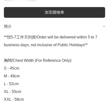
加至購物車
簡介
−
**預5-7工作天到貨/Order will be delivered within 5 to 7 
business days, not inclusive of Public Holidays**

胸闊/Chest Width (For Reference Only):

S - 45cm

M - 49cm

L - 52cm

XL - 55cm

XXL - 58cm
