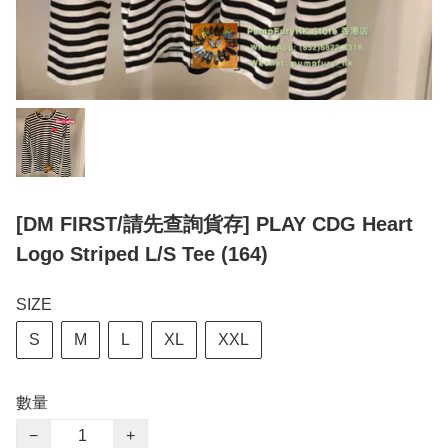
[DM FIRST/請先查詢貨存] PLAY CDG Heart
Logo Striped L/S Tee (164)
SIZE
S
M
L
XL
XXL
數量
−
+