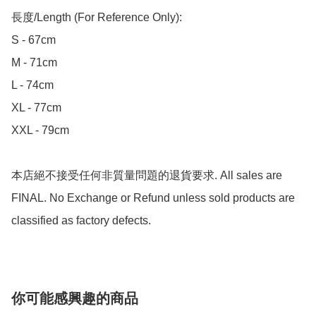
長度/Length (For Reference Only):

S - 67cm

M - 71cm

L - 74cm

XL - 77cm

XXL - 79cm

本店絕不接受任何非質量問題的退貨要求. All sales are 
FINAL. No Exchange or Refund unless sold products are 
classified as factory defects.
你可能感興趣的商品