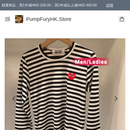
精選商品，買1件減HKD 200.00；買2件或以上減HKD 450.00
詳情
AAPE商品,會員專享9折或以上（按會員等級）AAPE products, members can enjoy 10% off
精選商品，任選買2件或以上減HKD 100.00
購物滿 HKD 800.00即享免運費優惠！（適用於 特定的送貨方式 )
詳情
PumpFuryHK.Store