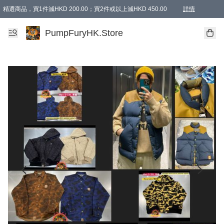
精選商品，買1件減HKD 200.00；買2件或以上減HKD 450.00
詳情
AAPE商品,會員專享9折或以上（按會員等級）AAPE products, members can enjoy 10% off
精選商品，任選買2件或以上減HKD 100.00
購物滿 HKD 800.00即享免運費優惠！（適用於 特定的送貨方式 )
詳情
PumpFuryHK.Store