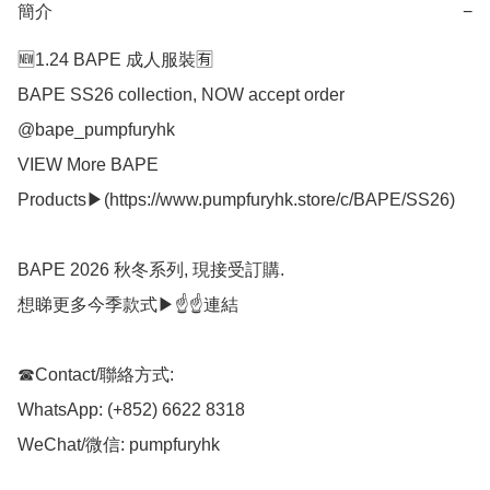
簡介
−
🆕1.24 BAPE 成人服裝🈶

BAPE SS26 collection, NOW accept order 
@bape_pumpfuryhk 

VIEW More BAPE 
Products▶(https://www.pumpfuryhk.store/c/BAPE/SS26)

BAPE 2026 秋冬系列, 現接受訂購.

想睇更多今季款式▶☝️☝️連結

☎Contact/聯絡方式:

WhatsApp: (+852) 6622 8318

WeChat/微信: pumpfuryhk
