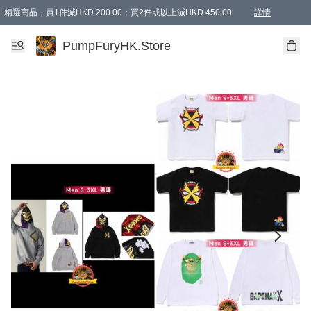
精選商品，買1件減HKD 200.00；買2件或以上減HKD 450.00
詳情
AAPE商品,會員專享9折或以上（按會員等級）AAPE products, members can enjoy 10% off
精選商品，任選買2件或以上減HKD 100.00
購物滿 HKD 800.00即享免運費優惠！（適用於 特定的送貨方式 )
詳情
PumpFuryHK.Store