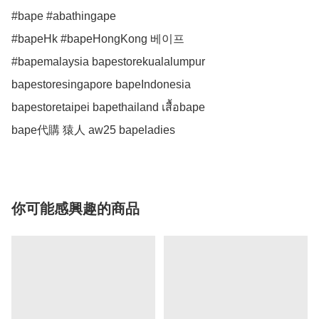
#bape #abathingape

#bapeHk #bapeHongKong 베이프

#bapemalaysia bapestorekualalumpur

bapestoresingapore bapeIndonesia

bapestoretaipei bapethailand เสื้อbape

bape代購 猿人 aw25 bapeladies
你可能感興趣的商品