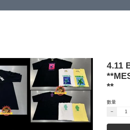
 or more (based on membership level)
詳情
4.11 
**M
**
數量
−