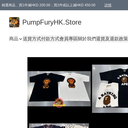
精選商品，買1件減HKD 200.00；買2件或以上減HKD 450.00
詳情
AAPE商品,會員專享9折或以上（按會員等級）AAPE products, members can enjoy 10% off
精選商品，任選買2件或以上減HKD 100.00
購物滿 HKD 800.00即享免運費優惠！（適用於 特定的送貨方式 )
詳情
PumpFuryHK.Store
商品
送貨方式
付款方式
會員專區
關於我們
退貨及退款政策