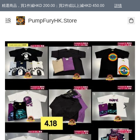
精選商品，買1件減HKD 200.00；買2件或以上減HKD 450.00
詳情
AAPE商品,會員專享9折或以上（按會員等級）AAPE products, members can enjoy 10% off
精選商品，任選買2件或以上減HKD 100.00
購物滿 HKD 800.00即享免運費優惠！（適用於 特定的送貨方式 )
詳情
PumpFuryHK.Store