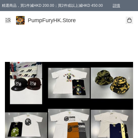
精選商品，買1件減HKD 200.00；買2件或以上減HKD 450.00
詳情
AAPE商品,會員專享9折或以上（按會員等級）AAPE products, members can enjoy 10% off
精選商品，任選買2件或以上減HKD 100.00
購物滿 HKD 800.00即享免運費優惠！（適用於 特定的送貨方式 )
詳情
PumpFuryHK.Store