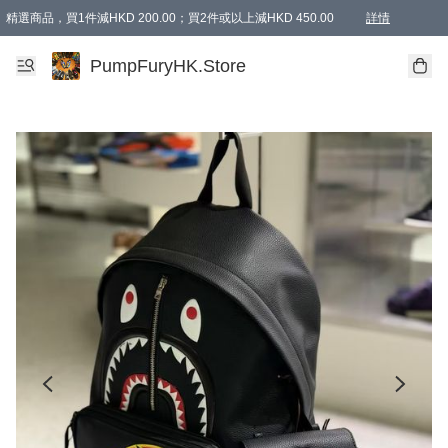
精選商品，買1件減HKD 200.00；買2件或以上減HKD 450.00
詳情
AAPE商品,會員專享9折或以上（按會員等級）AAPE products, members can enjoy 10% off
精選商品，任選買2件或以上減HKD 100.00
購物滿 HKD 800.00即享免運費優惠！（適用於 特定的送貨方式 )
詳情
PumpFuryHK.Store