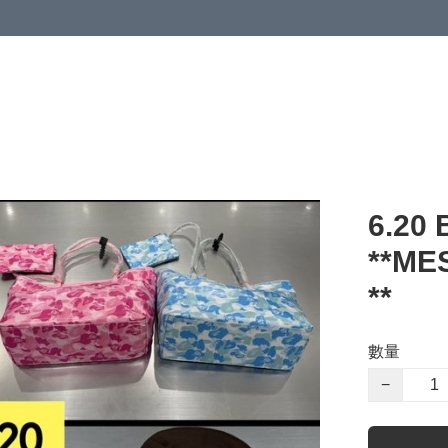
 or more (based on membership level)
詳情
6.20 
**M
**
數量
−