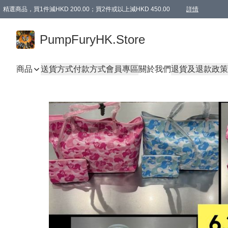
精選商品，買1件減HKD 200.00；買2件或以上減HKD 450.00
詳情
AAPE商品,會員專享9折或以上（按會員等級）AAPE products, members can enjoy 10% off
精選商品，任選買2件或以上減HKD 100.00
購物滿 HKD 800.00即享免運費優惠！（適用於 特定的送貨方式 )
詳情
PumpFuryHK.Store
商品
送貨方式
付款方式
會員專區
關於我們
退貨及退款政策