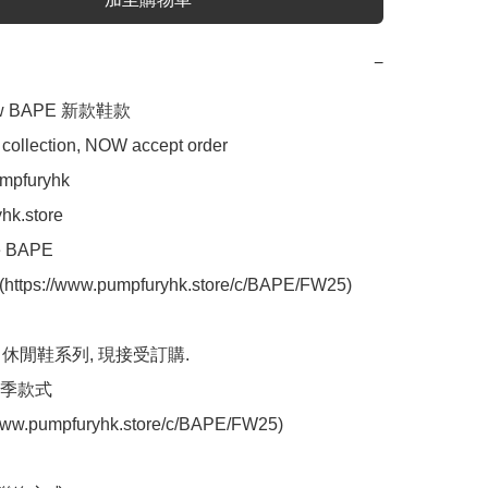
−
ew BAPE 新款鞋款

ollection, NOW accept order 
pfuryhk

k.store

 BAPE 
https://www.pumpfuryhk.store/c/BAPE/FW25)

A 休閒鞋系列, 現接受訂購.

季款式
www.pumpfuryhk.store/c/BAPE/FW25)
