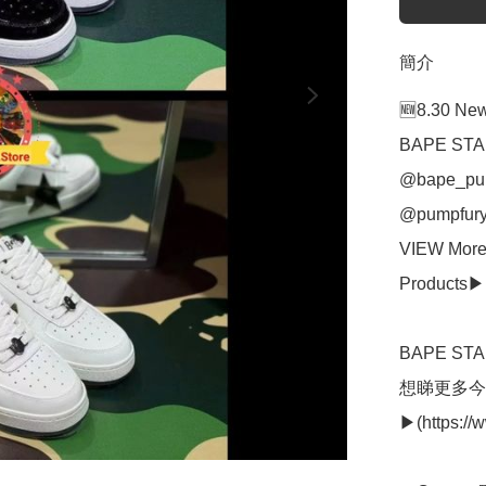
簡介
🆕8.30 N
BAPE STA c
@bape_pum
@pumpfuryh
VIEW More
Products▶(
BAPE ST
想睇更多今
▶(https://