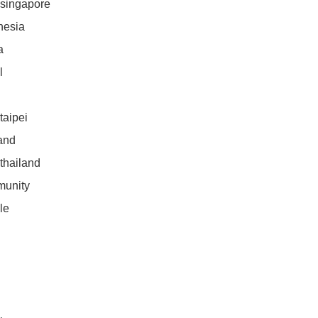
singapore

esia 





aipei

and

hailand

unity

e
