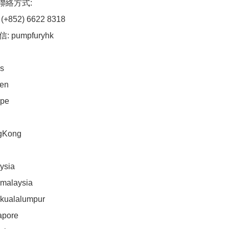
/聯絡方式:

(+852) 6622 8318

: pumpfuryhk

s

n

pe 

Kong

sia

malaysia

kualalumpur

pore
