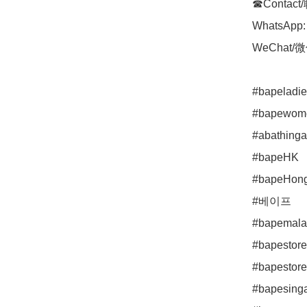
☎Contact
WhatsApp: 
WeChat/微信
#bapeladie
#bapewome
#abathinga
#bapeHK

#bapeHong
#베이프

#bapemalay
#bapestore
#bapestore
#bapesinga