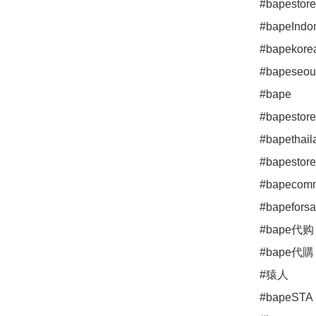
#bapestore
#bapeIndon
#bapekorea
#bapeseoul
#bape

#bapestoret
#bapethail
#bapestoret
#bapecomm
#bapeforsal
#bape代购

#bape代購

#猿人

#bapeSTA
