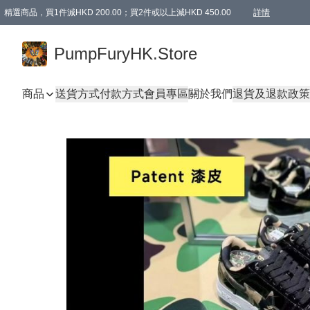
精選商品，買1件減HKD 200.00；買2件或以上減HKD 450.00
詳情
AAPE商品,會員專享9折或以上（按會員等級）AAPE products, members can enjoy 10% off
精選商品，任選買2件或以上減HKD 100.00
購物滿 HKD 800.00即享免運費優惠！（適用於 特定的送貨方式 )
詳情
PumpFuryHK.Store
商品
送貨方式
付款方式
會員專區
關於我們
退貨及退款政策