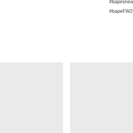
#bapesneak
#bapeFW2