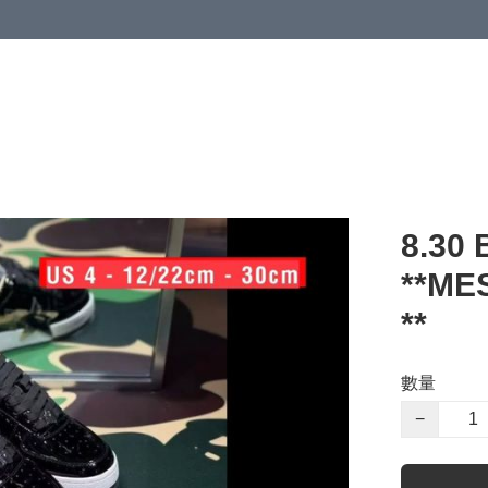
 or more (based on membership level)
詳情
8.30 
**M
**
數量
−