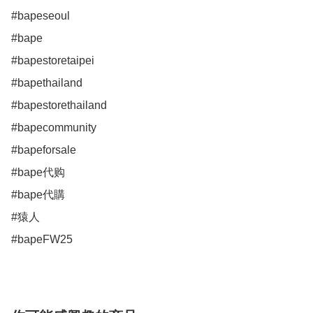
#bapeseoul

#bape

#bapestoretaipei

#bapethailand

#bapestorethailand

#bapecommunity

#bapeforsale

#bape代购

#bape代購

#猿人

#bapeFW25