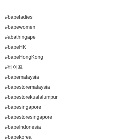
#bapeladies

#bapewomen

#abathingape 

#bapeHK

#bapeHongKong

#베이프

#bapemalaysia

#bapestoremalaysia

#bapestorekualalumpur

#bapesingapore

#bapestoresingapore

#bapeIndonesia 

#bapekorea
