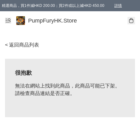
精選商品，買1件減HKD 200.00；買2件或以上減HKD 450.00
詳情
AAPE商品,會員專享9折或以上（按會員等級）AAPE products, members can enjoy 10% off
精選商品，任選買2件或以上減HKD 100.00
購物滿 HKD 800.00即享免運費優惠！（適用於 特定的送貨方式 )
詳情
PumpFuryHK.Store
< 返回商品列表
很抱歉
無法在網站上找到此商品，此商品可能已下架。
請檢查商品連結是否正確。