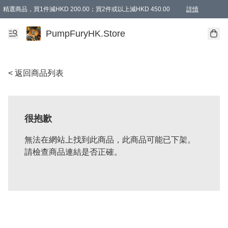
精選商品，買1件減HKD 200.00；買2件或以上減HKD 450.00
詳情
AAPE商品,會員專享9折或以上（按會員等級）AAPE products, members can enjoy 10% off
精選商品，任選買2件或以上減HKD 100.00
購物滿 HKD 800.00即享免運費優惠！（適用於 特定的送貨方式 )
詳情
PumpFuryHK.Store
< 返回商品列表
很抱歉
無法在網站上找到此商品，此商品可能已下架。
請檢查商品連結是否正確。