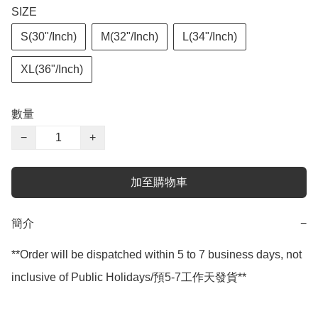
SIZE
S(30"/Inch)
M(32"/Inch)
L(34"/Inch)
XL(36"/Inch)
數量
−
+
加至購物車
簡介
−
**Order will be dispatched within 5 to 7 business days, not 
inclusive of Public Holidays/預5-7工作天發貨**
