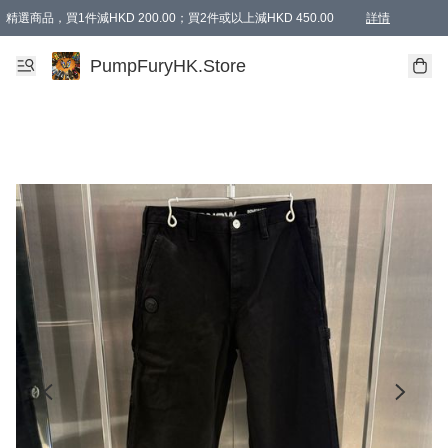
精選商品，買1件減HKD 200.00；買2件或以上減HKD 450.00
詳情
AAPE商品,會員專享9折或以上（按會員等級）AAPE products, members can enjoy 10% off
精選商品，任選買2件或以上減HKD 100.00
購物滿 HKD 800.00即享免運費優惠！（適用於 特定的送貨方式 )
詳情
PumpFuryHK.Store