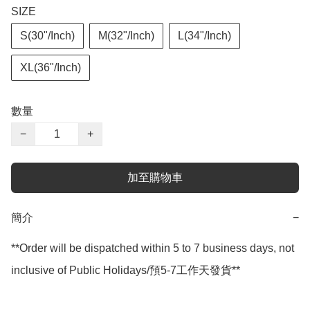
SIZE
S(30"/Inch)
M(32"/Inch)
L(34"/Inch)
XL(36"/Inch)
數量
−
+
加至購物車
簡介
−
**Order will be dispatched within 5 to 7 business days, not 
inclusive of Public Holidays/預5-7工作天發貨**
