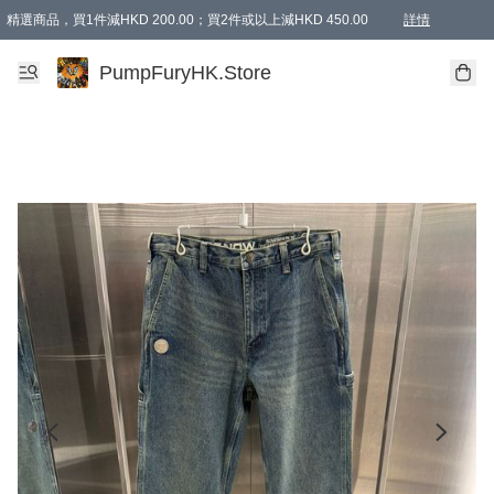
精選商品，買1件減HKD 200.00；買2件或以上減HKD 450.00
詳情
AAPE商品,會員專享9折或以上（按會員等級）AAPE products, members can enjoy 10% off
精選商品，任選買2件或以上減HKD 100.00
購物滿 HKD 800.00即享免運費優惠！（適用於 特定的送貨方式 )
詳情
PumpFuryHK.Store