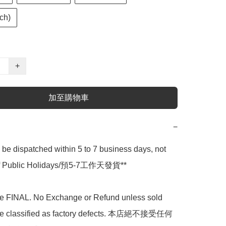
ch)
+
加至購物車
−
l be dispatched within 5 to 7 business days, not 
 of Public Holidays/預5-7工作天發貨**

are FINAL. No Exchange or Refund unless sold 
are classified as factory defects. 本店絕不接受任何