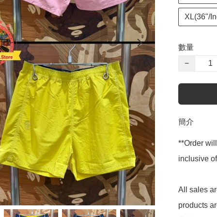
XL(36"/In
數量
−
簡介
**Order wil
inclusive
All sales 
products 