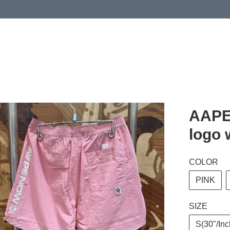
 or more (based on membership level)
詳情
AAPE
logo 
COLOR
PINK
SIZE
S(30"/Inc