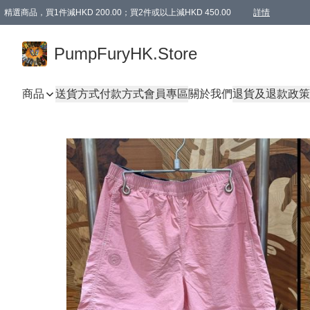
精選商品，買1件減HKD 200.00；買2件或以上減HKD 450.00
詳情
AAPE商品,會員專享9折或以上（按會員等級）AAPE products, members can enjoy 10% off
精選商品，任選買2件或以上減HKD 100.00
購物滿 HKD 800.00即享免運費優惠！（適用於 特定的送貨方式 )
詳情
PumpFuryHK.Store
商品
送貨方式
付款方式
會員專區
關於我們
退貨及退款政策