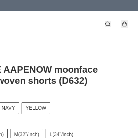
 AAPENOW moonface
woven shorts (D632)
NAVY
YELLOW
h)
M(32"/Inch)
L(34"/Inch)