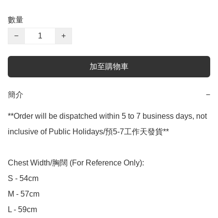
數量
−
+
加至購物車
簡介
−
**Order will be dispatched within 5 to 7 business days, not 
inclusive of Public Holidays/預5-7工作天發貨**

Chest Width/胸闊 (For Reference Only):

S - 54cm

M - 57cm

L - 59cm
