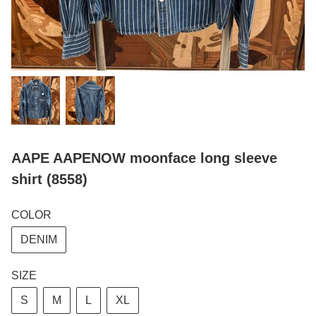
AAPE AAPENOW moonface long sleeve
shirt (8558)
COLOR
DENIM
SIZE
S
M
L
XL