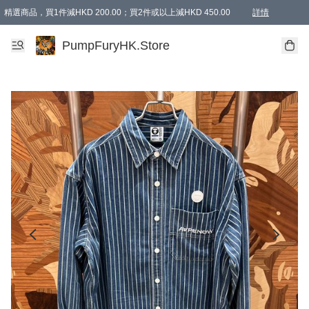
精選商品，買1件減HKD 200.00；買2件或以上減HKD 450.00
詳情
AAPE商品,會員專享9折或以上（按會員等級）AAPE products, members can enjoy 10% off
精選商品，任選買2件或以上減HKD 100.00
購物滿 HKD 800.00即享免運費優惠！（適用於 特定的送貨方式 )
詳情
PumpFuryHK.Store