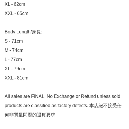
XL - 62cm

XXL - 65cm

Body Length/身長:

S - 71cm

M - 74cm

L - 77cm

XL - 79cm

XXL - 81cm

All sales are FINAL. No Exchange or Refund unless sold 
products are classified as factory defects. 本店絕不接受任
何非質量問題的退貨要求.