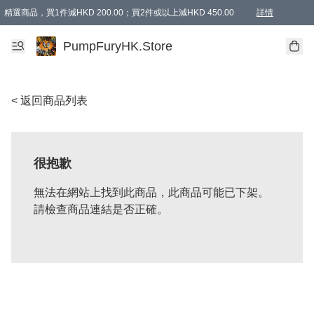
精選商品，買1件減HKD 200.00；買2件或以上減HKD 450.00
詳情
AAPE商品,會員專享9折或以上（按會員等級）AAPE products, members can enjoy 10% off
精選商品，任選買2件或以上減HKD 100.00
購物滿 HKD 800.00即享免運費優惠！（適用於 特定的送貨方式 )
詳情
PumpFuryHK.Store
< 返回商品列表
很抱歉
無法在網站上找到此商品，此商品可能已下架。
請檢查商品連結是否正確。