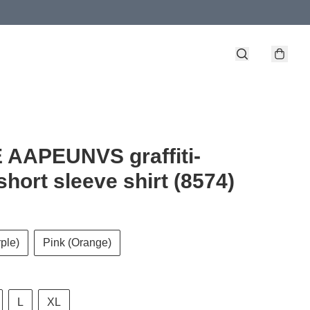
 AAPEUNVS graffiti-
 short sleeve shirt (8574)
ple)
Pink (Orange)
L
XL