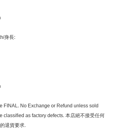


th/身長:



are FINAL. No Exchange or Refund unless sold 
are classified as factory defects. 本店絕不接受任何
的退貨要求.