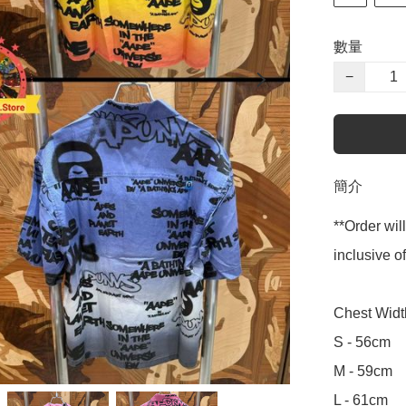
數量
−
簡介
**Order wil
inclusive
Chest Widt
S - 56cm

M - 59cm

L - 61cm
