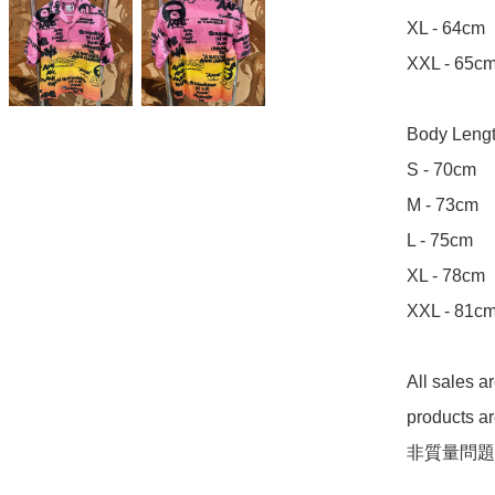
XL - 64cm

XXL - 65cm
Body Leng
S - 70cm

M - 73cm

L - 75cm

XL - 78cm

XXL - 81cm
All sales 
products 
非質量問題