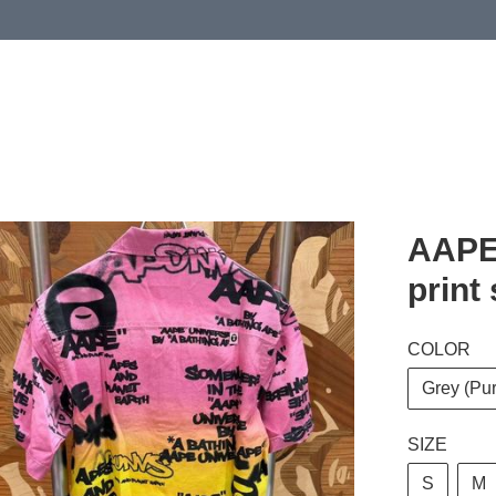
 or more (based on membership level)
詳情
AAPE
print
COLOR
Grey (Pur
SIZE
S
M