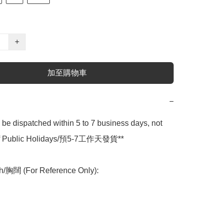
+
加至購物車
−
l be dispatched within 5 to 7 business days, not 
 of Public Holidays/預5-7工作天發貨**

h/胸闊 (For Reference Only):
