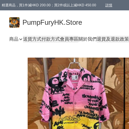
精選商品，買1件減HKD 200.00；買2件或以上減HKD 450.00
詳情
AAPE商品,會員專享9折或以上（按會員等級）AAPE products, members can enjoy 10% off
精選商品，任選買2件或以上減HKD 100.00
購物滿 HKD 800.00即享免運費優惠！（適用於 特定的送貨方式 )
詳情
PumpFuryHK.Store
商品
送貨方式
付款方式
會員專區
關於我們
退貨及退款政策