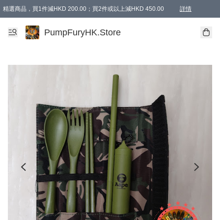
精選商品，買1件減HKD 200.00；買2件或以上減HKD 450.00
詳情
AAPE商品,會員專享9折或以上（按會員等級）AAPE products, members can enjoy 10% off
精選商品，任選買2件或以上減HKD 100.00
購物滿 HKD 800.00即享免運費優惠！（適用於 特定的送貨方式 )
詳情
PumpFuryHK.Store