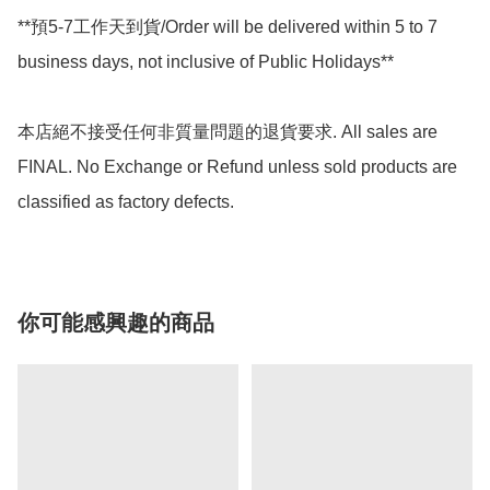
**預5-7工作天到貨/Order will be delivered within 5 to 7 
business days, not inclusive of Public Holidays**

本店絕不接受任何非質量問題的退貨要求. All sales are 
FINAL. No Exchange or Refund unless sold products are 
classified as factory defects.
你可能感興趣的商品