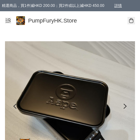
精選商品，買1件減HKD 200.00；買2件或以上減HKD 450.00
詳情
AAPE商品,會員專享9折或以上（按會員等級）AAPE products, members can enjoy 10% off
精選商品，任選買2件或以上減HKD 100.00
購物滿 HKD 800.00即享免運費優惠！（適用於 特定的送貨方式 )
詳情
PumpFuryHK.Store