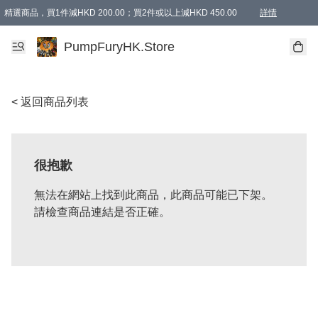
精選商品，買1件減HKD 200.00；買2件或以上減HKD 450.00
詳情
AAPE商品,會員專享9折或以上（按會員等級）AAPE products, members can enjoy 10% off
精選商品，任選買2件或以上減HKD 100.00
購物滿 HKD 800.00即享免運費優惠！（適用於 特定的送貨方式 )
詳情
PumpFuryHK.Store
< 返回商品列表
很抱歉
無法在網站上找到此商品，此商品可能已下架。
請檢查商品連結是否正確。