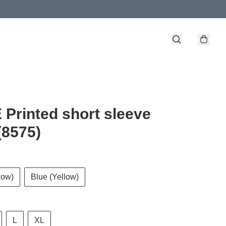
Printed short sleeve
 (8575)
low)
Blue (Yellow)
L
XL