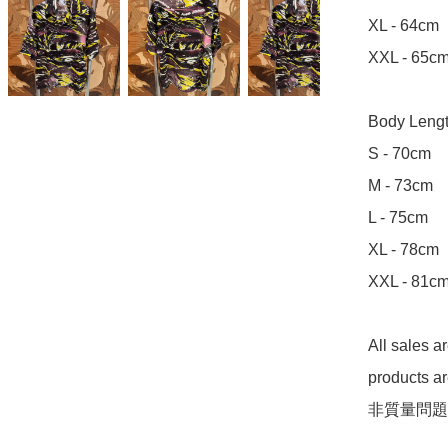
XL - 64cm

XXL - 65cm
Body Leng
S - 70cm

M - 73cm

L - 75cm

XL - 78cm

XXL - 81cm
All sales 
products 
非質量問題