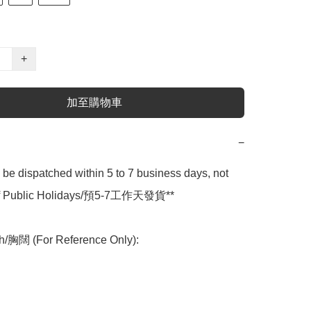
+
加至購物車
−
l be dispatched within 5 to 7 business days, not 
 of Public Holidays/預5-7工作天發貨**

h/胸闊 (For Reference Only):
