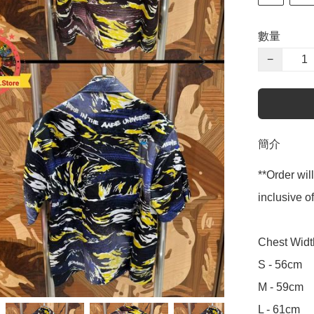
數量
−
簡介
**Order wil
inclusive
Chest Widt
S - 56cm

M - 59cm

L - 61cm
