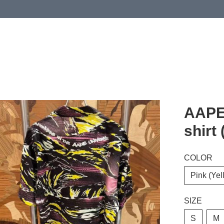
 or more (based on membership level)
詳情
AAPE 
shirt
COLOR
Pink (Yel
SIZE
S
M