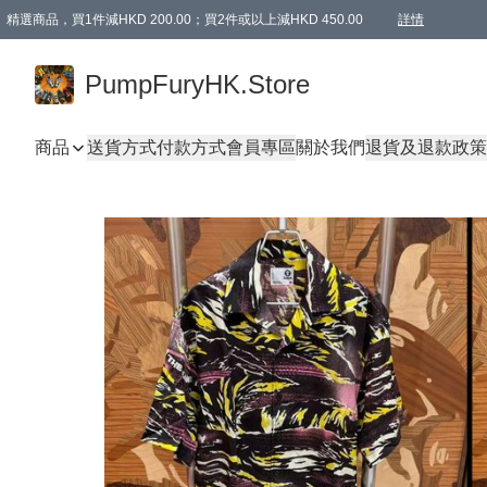
精選商品，買1件減HKD 200.00；買2件或以上減HKD 450.00
詳情
AAPE商品,會員專享9折或以上（按會員等級）AAPE products, members can enjoy 10% off
精選商品，任選買2件或以上減HKD 100.00
購物滿 HKD 800.00即享免運費優惠！（適用於 特定的送貨方式 )
詳情
PumpFuryHK.Store
商品
送貨方式
付款方式
會員專區
關於我們
退貨及退款政策