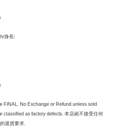


th/身長:



are FINAL. No Exchange or Refund unless sold 
are classified as factory defects. 本店絕不接受任何
的退貨要求.