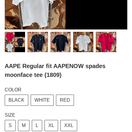
AAPE Regular fit AAPENOW spades
moonface tee (1809)
COLOR
BLACK
WHITE
RED
SIZE
S
M
L
XL
XXL