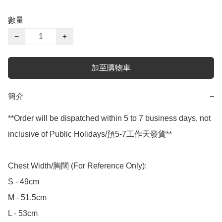
數量
−
+
加至購物車
簡介
−
**Order will be dispatched within 5 to 7 business days, not 
inclusive of Public Holidays/預5-7工作天發貨**

Chest Width/胸闊 (For Reference Only):

S - 49cm

M - 51.5cm

L - 53cm
