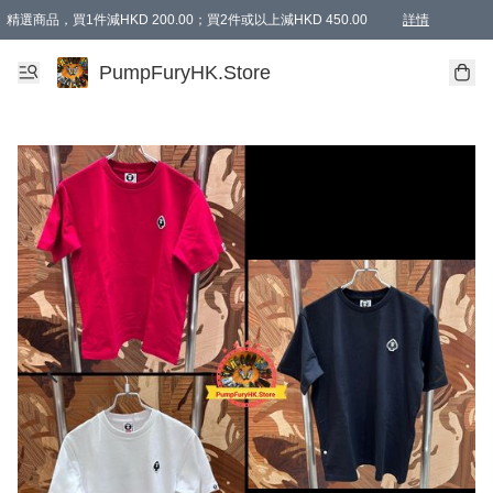
精選商品，買1件減HKD 200.00；買2件或以上減HKD 450.00
詳情
AAPE商品,會員專享9折或以上（按會員等級）AAPE products, members can enjoy 10% off
精選商品，任選買2件或以上減HKD 100.00
購物滿 HKD 800.00即享免運費優惠！（適用於 特定的送貨方式 )
詳情
PumpFuryHK.Store