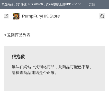
精選商品，買1件減HKD 200.00；買2件或以上減HKD 450.00
詳情
AAPE商品,會員專享9折或以上（按會員等級）AAPE products, members can enjoy 10% off
精選商品，任選買2件或以上減HKD 100.00
購物滿 HKD 800.00即享免運費優惠！（適用於 特定的送貨方式 )
詳情
PumpFuryHK.Store
< 返回商品列表
很抱歉
無法在網站上找到此商品，此商品可能已下架。
請檢查商品連結是否正確。