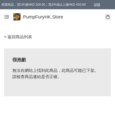
精選商品，買1件減HKD 200.00；買2件或以上減HKD 450.00
詳情
AAPE商品,會員專享9折或以上（按會員等級）AAPE products, members can enjoy 10% off
精選商品，任選買2件或以上減HKD 100.00
購物滿 HKD 800.00即享免運費優惠！（適用於 特定的送貨方式 )
詳情
PumpFuryHK.Store
< 返回商品列表
很抱歉
無法在網站上找到此商品，此商品可能已下架。
請檢查商品連結是否正確。