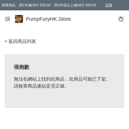
精選商品，買1件減HKD 200.00；買2件或以上減HKD 450.00
詳情
AAPE商品,會員專享9折或以上（按會員等級）AAPE products, members can enjoy 10% off
精選商品，任選買2件或以上減HKD 100.00
購物滿 HKD 800.00即享免運費優惠！（適用於 特定的送貨方式 )
詳情
PumpFuryHK.Store
< 返回商品列表
很抱歉
無法在網站上找到此商品，此商品可能已下架。
請檢查商品連結是否正確。