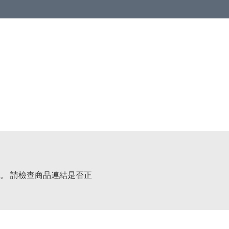
 or more (based on membership level)
詳情
。 請檢查商品連結是否正