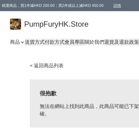
精選商品，買1件減HKD 200.00；買2件或以上減HKD 450.00
詳情
AAPE商品,會員專享9折或以上（按會員等級）AAPE products, members can enjoy 10% off
精選商品，任選買2件或以上減HKD 100.00
購物滿 HKD 800.00即享免運費優惠！（適用於 特定的送貨方式 )
詳情
PumpFuryHK.Store
商品
送貨方式
付款方式
會員專區
關於我們
退貨及退款政策
< 返回商品列表
很抱歉
無法在網站上找到此商品，此商品可能已下架
確。