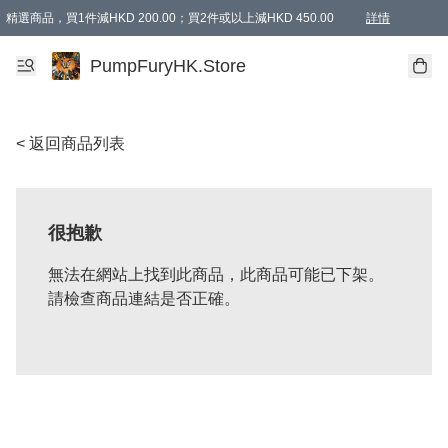
精選商品，買1件減HKD 200.00；買2件或以上減HKD 450.00
詳情
AAPE商品,會員專享9折或以上（按會員等級）AAPE products, members can enjoy 10% off
精選商品，任選買2件或以上減HKD 100.00
購物滿 HKD 800.00即享免運費優惠！（適用於 特定的送貨方式 )
詳情
PumpFuryHK.Store
< 返回商品列表
很抱歉
無法在網站上找到此商品，此商品可能已下架。
請檢查商品連結是否正確。