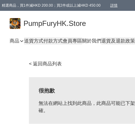
精選商品，買1件減HKD 200.00；買2件或以上減HKD 450.00
詳情
AAPE商品,會員專享9折或以上（按會員等級）AAPE products, members can enjoy 10% off
精選商品，任選買2件或以上減HKD 100.00
購物滿 HKD 800.00即享免運費優惠！（適用於 特定的送貨方式 )
詳情
PumpFuryHK.Store
商品
送貨方式
付款方式
會員專區
關於我們
退貨及退款政策
< 返回商品列表
很抱歉
無法在網站上找到此商品，此商品可能已下架
確。