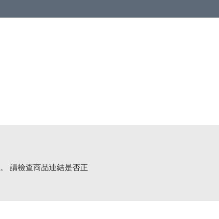
 or more (based on membership level)
詳情
。 請檢查商品連結是否正