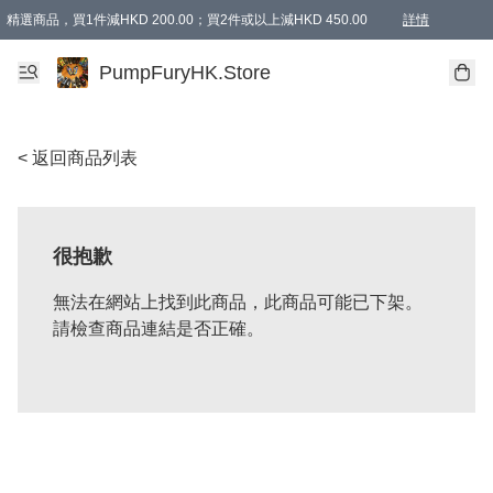
精選商品，買1件減HKD 200.00；買2件或以上減HKD 450.00
詳情
AAPE商品,會員專享9折或以上（按會員等級）AAPE products, members can enjoy 10% off
精選商品，任選買2件或以上減HKD 100.00
購物滿 HKD 800.00即享免運費優惠！（適用於 特定的送貨方式 )
詳情
PumpFuryHK.Store
< 返回商品列表
很抱歉
無法在網站上找到此商品，此商品可能已下架。
請檢查商品連結是否正確。